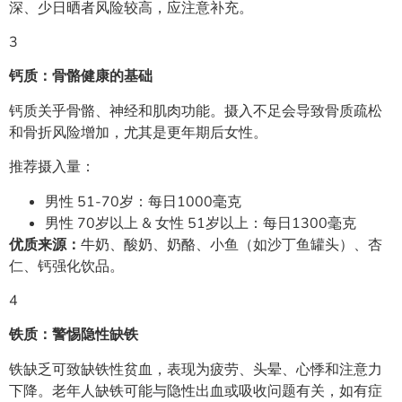
深、少日晒者风险较高，应注意补充。
3
钙质：骨骼健康的基础
钙质关乎骨骼、神经和肌肉功能。摄入不足会导致骨质疏松
和骨折风险增加，尤其是更年期后女性。
推荐摄入量：
男性 51-70岁：每日1000毫克
男性 70岁以上 & 女性 51岁以上：每日1300毫克
优质来源：
牛奶、酸奶、奶酪、小鱼（如沙丁鱼罐头）、杏
仁、钙强化饮品。
4
铁质：警惕隐性缺铁
铁缺乏可致缺铁性贫血，表现为疲劳、头晕、心悸和注意力
下降。老年人缺铁可能与隐性出血或吸收问题有关，如有症