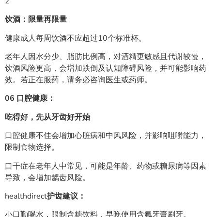
2
饮酒：限量再限量
健康成人每周饮酒不应超过10个标准杯。
老年人因水分少、脂肪比例高，对酒精更敏感且代谢较慢，
饮酒风险更高，会增加跌倒及认知障碍风险，并可能影响药
效。若正在服药，请务必咨询医生或药师。
06
口腔健康：
吃得好，先从牙齿好开始
口腔健康不佳会增加心脏病和中风风险，并影响咀嚼能力，
限制食物选择。
口干症在老年人中常见，可能是年龄、药物或糖尿病等因素
导致，会增加龋齿风险。
healthdirect
护齿建议：
小口勤喝水，限制含糖饮料，早晚使用含氟牙膏刷牙。