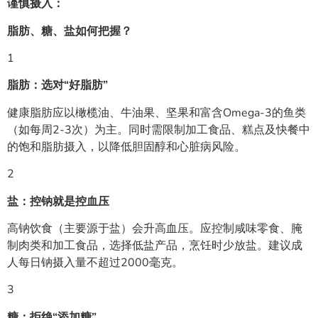
谨慎摄入：
脂肪、糖、盐如何把握？
1
脂肪：选对“好脂肪”
健康脂肪应以橄榄油、牛油果、坚果和富含Omega-3的鱼类
（如每周2-3次）为主。同时需限制加工食品、糕点及快餐中
的饱和脂肪摄入，以降低胆固醇和心脏病风险。
2
盐：控钠就是控血压
高钠饮食（主要源于盐）会升高血压。应控制咸味零食、腌
制肉类和加工食品，选择低盐产品，烹饪时少放盐。建议成
人每日钠摄入量不超过2000毫克。
3
糖：拒绝“添加糖”