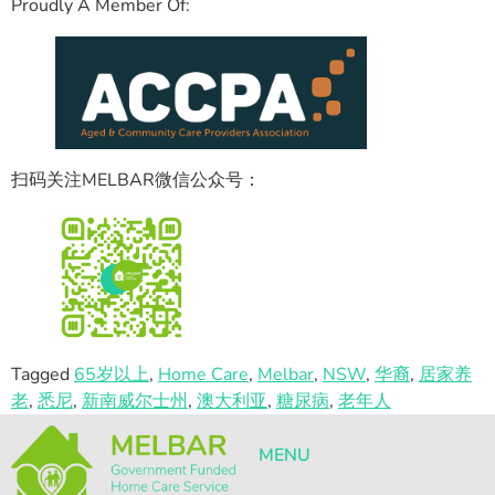
Proudly A Member Of:
扫码关注MELBAR微信公众号：
Tagged
65岁以上
,
Home Care
,
Melbar
,
NSW
,
华裔
,
居家养
老
,
悉尼
,
新南威尔士州
,
澳大利亚
,
糖尿病
,
老年人
MENU