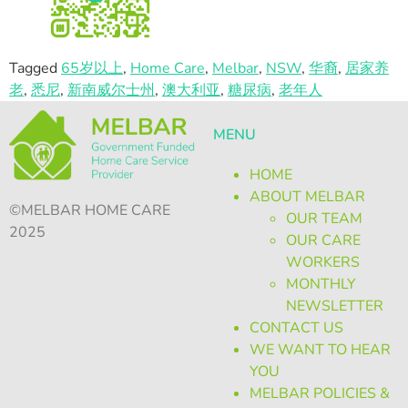
Tagged
65岁以上
,
Home Care
,
Melbar
,
NSW
,
华裔
,
居家养
老
,
悉尼
,
新南威尔士州
,
澳大利亚
,
糖尿病
,
老年人
MENU
HOME
ABOUT MELBAR
©MELBAR HOME CARE
OUR TEAM
2025
OUR CARE
WORKERS
MONTHLY
NEWSLETTER
CONTACT US
WE WANT TO HEAR
YOU
MELBAR POLICIES &