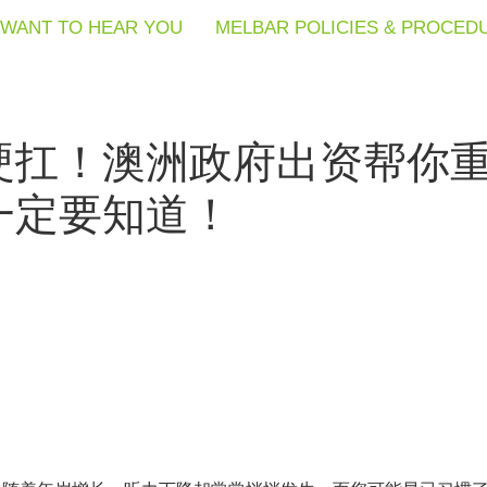
WANT TO HEAR YOU
WANT TO HEAR YOU
WANT TO HEAR YOU
MELBAR POLICIES & PROCED
MELBAR POLICIES & PROCED
MELBAR POLICIES & PROCED
硬扛！澳洲政府出资帮你
一定要知道！