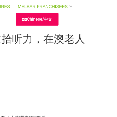
URES
URES
URES
MELBAR FRANCHISEES
MELBAR FRANCHISEES
MELBAR FRANCHISEES
Chinese/中文
重拾听力，在澳老人