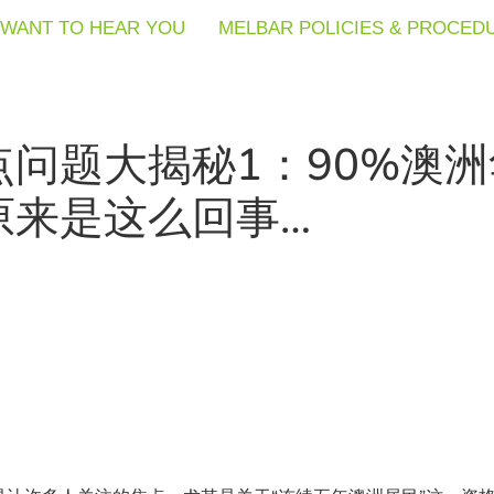
WANT TO HEAR YOU
WANT TO HEAR YOU
WANT TO HEAR YOU
MELBAR POLICIES & PROCED
MELBAR POLICIES & PROCED
MELBAR POLICIES & PROCED
问题大揭秘1：90%澳
原来是这么回事…