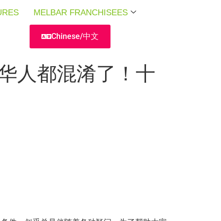
URES
URES
URES
MELBAR FRANCHISEES
MELBAR FRANCHISEES
MELBAR FRANCHISEES
Chinese/中文
洲华人都混淆了！十