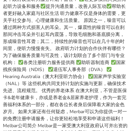
起听力设备和服务
提升沟通质量，改善人际互动
帮助长
者更好融入家庭与社区生活 听力健康不仅是身体的需要，更
关乎社交参与、心理健康和生活质量。 原因之一，噪音可以
通过两种方式损害人的耳朵。其一，爆震性的噪音可以在刹
那间冲击耳朵并引起耳内震荡，导致毛细胞和基底膜分离，
形成噪音性耳聋；其二，持续性的噪音也可以在几十年的时
间里，使听力慢慢丧失。 政府听力计划的合作伙伴有哪些？
为了确保服务质量与可及性，该计划联合了多个部门与专业
机构：
各类注册听力服务提供商
助听器制造商
国家
残疾保险局（NDIS）
退伍军人事务部（DVA）
Hearing Australia（澳大利亚听力协会）
国家声学实验室
（NAL）等 这些机构共同支持计划的实施与更新，确保技术
先进、流程规范。 优秀的养老体系 在澳大利亚，不管是医保
卡&老年健康卡，亦或是养老金&居家养老护理，作为一套完
善福利体系的一部分，都在各位长者身后保障着大家的金色
岁月。 如果大家还有任何疑虑，Merbar可以为你提供一对一
的免费注册申请服务，让你更轻松地享受和申请这些福利！
Melbar公司简介 Melbar是一家受澳大利亚政府认可并出资的