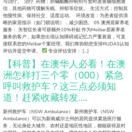
与治疗。 治疗 药物：胆碱酯酶抑制剂可暂时改善脑细胞通
信，其他药物可缓解失眠、抑郁等症状。 生活方式：控制其
他慢性病、保持社交、适度运动。 环境改造：为患者提供清
晰的家居指示（如门锁说明），减少困惑。 05 澳洲居家养老
服务： 失智症长者可获额外10%补贴 作为Melbar居家养老
服务的客户，如果您出现认知障碍或记忆力严重衰退，可直
接联系您的Melbar个案经理。我们将协助您安排RUDAS认知
评估并提交申请。
专业评估安排： […]
【科普】在澳华人必看！在澳
洲怎样打三个零（000）紧急
呼叫救护车？这三点必须知
道！赶紧收藏转发….
新州救护车（NSW Ambulance） 新州救护车（NSW
Ambulance）可以为新南威尔士州的居民提供紧急医疗服
务，无论身处大城市、农村还是地区性地区，都能获得及时