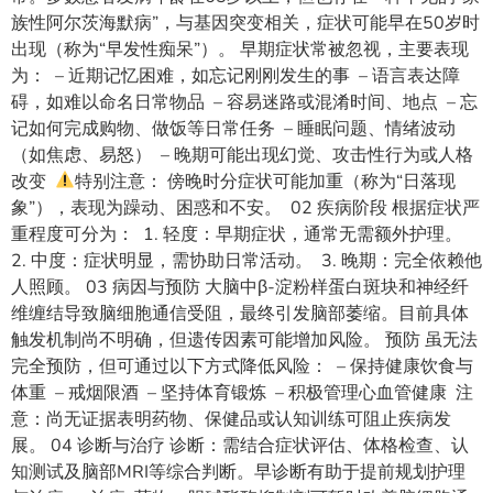
族性阿尔茨海默病”，与基因突变相关，症状可能早在50岁时
出现（称为“早发性痴呆”）。 早期症状常被忽视，主要表现
为： – 近期记忆困难，如忘记刚刚发生的事 – 语言表达障
碍，如难以命名日常物品 – 容易迷路或混淆时间、地点 – 忘
记如何完成购物、做饭等日常任务 – 睡眠问题、情绪波动
（如焦虑、易怒） – 晚期可能出现幻觉、攻击性行为或人格
改变
特别注意： 傍晚时分症状可能加重（称为“日落现
象”），表现为躁动、困惑和不安。 02 疾病阶段 根据症状严
重程度可分为： 1. 轻度：早期症状，通常无需额外护理。
2. 中度：症状明显，需协助日常活动。 3. 晚期：完全依赖他
人照顾。 03 病因与预防 大脑中β-淀粉样蛋白斑块和神经纤
维缠结导致脑细胞通信受阻，最终引发脑部萎缩。目前具体
触发机制尚不明确，但遗传因素可能增加风险。 预防 虽无法
完全预防，但可通过以下方式降低风险： – 保持健康饮食与
体重 – 戒烟限酒 – 坚持体育锻炼 – 积极管理心血管健康 注
意：尚无证据表明药物、保健品或认知训练可阻止疾病发
展。 04 诊断与治疗 诊断：需结合症状评估、体格检查、认
知测试及脑部MRI等综合判断。早诊断有助于提前规划护理