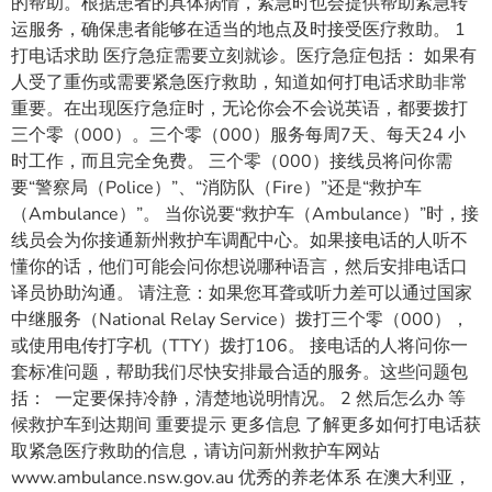
的帮助。根据患者的具体病情，紧急时也会提供帮助紧急转
运服务，确保患者能够在适当的地点及时接受医疗救助。 1
打电话求助 医疗急症需要立刻就诊。医疗急症包括： 如果有
人受了重伤或需要紧急医疗救助，知道如何打电话求助非常
重要。在出现医疗急症时，无论你会不会说英语，都要拨打
三个零（000）。三个零（000）服务每周7天、每天24 小
时工作，而且完全免费。 三个零（000）接线员将问你需
要“警察局（Police）”、“消防队（Fire）”还是“救护车
（Ambulance）”。 当你说要“救护车（Ambulance）”时，接
线员会为你接通新州救护车调配中心。如果接电话的人听不
懂你的话，他们可能会问你想说哪种语言，然后安排电话口
译员协助沟通。 请注意：如果您耳聋或听力差可以通过国家
中继服务（National Relay Service）拨打三个零（000），
或使用电传打字机（TTY）拨打106。 接电话的人将问你一
套标准问题，帮助我们尽快安排最合适的服务。这些问题包
括： 一定要保持冷静，清楚地说明情况。 2 然后怎么办 等
候救护车到达期间 重要提示 更多信息 了解更多如何打电话获
取紧急医疗救助的信息，请访问新州救护车网站
www.ambulance.nsw.gov.au 优秀的养老体系 在澳大利亚，