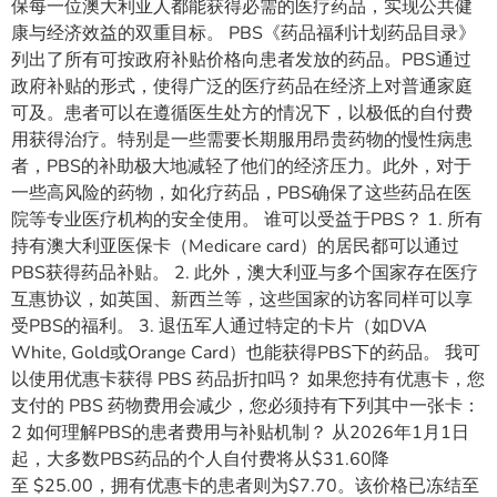
保每一位澳大利亚人都能获得必需的医疗药品，实现公共健
康与经济效益的双重目标。 PBS《药品福利计划药品目录》
列出了所有可按政府补贴价格向患者发放的药品。PBS通过
政府补贴的形式，使得广泛的医疗药品在经济上对普通家庭
可及。患者可以在遵循医生处方的情况下，以极低的自付费
用获得治疗。特别是一些需要长期服用昂贵药物的慢性病患
者，PBS的补助极大地减轻了他们的经济压力。此外，对于
一些高风险的药物，如化疗药品，PBS确保了这些药品在医
院等专业医疗机构的安全使用。 谁可以受益于PBS？ 1. 所有
持有澳大利亚医保卡（Medicare card）的居民都可以通过
PBS获得药品补贴。 2. 此外，澳大利亚与多个国家存在医疗
互惠协议，如英国、新西兰等，这些国家的访客同样可以享
受PBS的福利。 3. 退伍军人通过特定的卡片（如DVA
White, Gold或Orange Card）也能获得PBS下的药品。 我可
以使用优惠卡获得 PBS 药品折扣吗？ 如果您持有优惠卡，您
支付的 PBS 药物费用会减少，您必须持有下列其中一张卡：
2 如何理解PBS的患者费用与补贴机制？ 从2026年1月1日
起，大多数PBS药品的个人自付费将从$31.60降
至 $25.00，拥有优惠卡的患者则为$7.70。该价格已冻结至