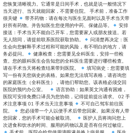
您恢复清晰视力。它通常是日间手术，也就是说一般情况下
当天进行、当天就能回家，不需要住院。 手术前，准备工作
很关键
带齐药物：请在每次与医生见面时以及手术当天带
好所有药物。并告知医生您使用的中药、保健品等。
安排
接送：手术当天不能自己开车，您需要家人或朋友接送。若
无人陪同，请提前联系医院获取协助。
问清楚再决定：医
生会向您解释手术过程和可能的风险，有不明白的地方，请
务必提问。
健康检查：您需要见全科医生，安排一些检
查。您的眼科医生会告知您的全科医生需要进行哪些检查。
请在手术当天将检查结果带到医院。
填写病史：您需要填
写一份有关您病史的表格。如果您无法填写表格，请咨询您
的家庭医生（全科医生），请他们帮助您。该表格必须交回
医院的预约办公室。
语言协助：如果英文沟通有困难，
医院可安排免费口译员为您协助，记得提前提出请求。 02 手
术注意事项 01 手术当天注意事项
不可自己驾车前往医
院。
您必须带一个人以便手术后带您回家。如果没有人带
您回家，您的手术可能会被取消。
医护人员将询问您上
次进食和饮水的时间、服用的药物以及是否有任何过敏症。
手术前，医院会给您使用滴眼液并换上病号服。
医生