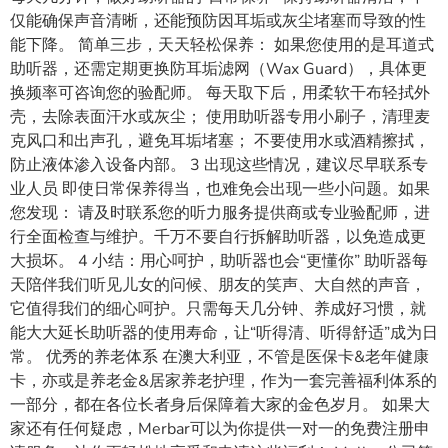
仅能确保声音清晰，还能预防因耳垢或灰尘堵塞而导致的性
能下降。 简单三步，天天轻松保养： 如果您使用的是耳道式
助听器，还需定期更换防耳垢滤网（Wax Guard），具体更
换频率可咨询您的验配师。 每天取下后，用柔软干布轻拭外
壳，去除表面汗水或灰尘； 使用助听器专用小刷子，清理麦
克风口和出声孔，避免耳垢堵塞； 不要使用水或酒精擦拭，
防止液体渗入设备内部。 3 出现这些情况，建议尽早联系专
业人员 即使日常保养得当，也难免会出现一些小问题。如果
您发现： 请及时联系您的听力服务提供商或专业验配师，进
行全面检查与维护。千万不要自行拆解助听器，以免造成更
大损坏。 4 小结：用心呵护，助听器也会“更懂你” 助听器每
天陪伴我们听见儿女的问候、朋友的笑声、大自然的声音，
它值得我们的细心呵护。只需每天几分钟、养成好习惯，就
能大大延长助听器的使用寿命，让“听得清、听得舒适”成为日
常。 优秀的养老体系 在澳大利亚，不管是医保卡&老年健康
卡，亦或是养老金&居家养老护理，作为一套完善福利体系的
一部分，都在各位长者身后保障着大家的金色岁月。 如果大
家还有任何疑虑，Merbar可以为你提供一对一的免费注册申