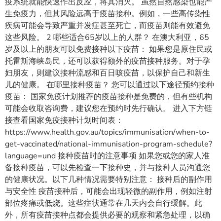
疫系统就能快速作出反应，将其消灭。 虽然自然感染也能产
生免疫力，但其风险远高于疫苗接种。例如，一些高传染性
疾病可能会导致严重并发症甚至死亡，而疫苗则能有效避免
这些风险。 2 哪些适合65岁以上的人群？ 在澳大利亚，65
岁及以上的朋友可以免费接种以下疫苗： 如果您是原住民或
托雷斯海峡岛民，还可以获得额外的疫苗接种服务。对于孕
妇朋友，则建议接种流感和百日咳疫苗，以保护自己和新生
儿的健康。 在哪里接种疫苗？ 您可以通过以下途径预约接种
疫苗： 国家免疫计划推荐的疫苗接种是免费的，但有些机构
可能会收取咨询费，建议您在预约时先行确认。 进入下方链
接查看国家免疫接种计划时间表：
https://www.health.gov.au/topics/immunisation/when-to-
get-vaccinated/national-immunisation-program-schedule?
language=und 接种疫苗时的注意事项 如果您或您的家人准
备接种疫苗，可以先检查一下接种史，并与接种人员沟通您
的健康状况。以下几种情况需要特别注意： 接种后的副作用
与安全性 疫苗接种后，可能会出现轻微的副作用，例如注射
部位疼痛或低烧。这些症状通常在几天内会自行缓解。此
外，所有疫苗接种点都会提供必要的观察和紧急处理，以确