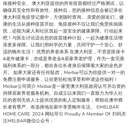
保接种安全。 澳大利亚提供的所有疫苗都经过严格测试，以
确保其安全性和有效性。接种后，您的接种信息会被记录在
澳大利亚免疫登记册中，方便随时查询。 亲爱的朋友们，健
康的生活从接种疫苗开始。免疫接种不仅让我们免受疾病困
扰，还能为家人和社区筑起一道安全的健康屏障。行动起来
吧！与医生讨论适合您的疫苗接种计划，一起为健康生活增
添更多保障。让我们用科学的力量，共同守护一个安心、舒
适的晚年生活！ 优秀的养老体系 在澳大利亚，不管是医保卡
&老年健康卡，亦或是养老金&居家养老护理，作为一套完善
福利体系的一部分，都在各位长者身后保障着大家的金色岁
月。 如果大家还有任何疑虑，Merbar可以为你提供一对一的
免费注册申请服务，让你更轻松地享受和申请这些福利！
Melbar公司简介 Melbar是一家受澳大利亚政府认可并出资的
持牌居家养老服务机构。自成立以来我们一直致力为华人社
区的老弱无依人士提供优质的私人定制服务；帮助在澳华裔
长者有尊严、有选择地在家中享受晚年生活。 ©MELBAR
HOME CARE 2024 网站导引 Proudly A Member Of: 扫码关
注MELBAR微信公众号：