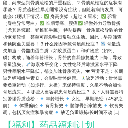
段，尚未达到骨质疏松的严重程度。 2 骨质疏松症的症状有
哪些？ 骨质疏松症早期通常没有症状，但随着病情发展，可
能会出现以下情况：
身高变矮（超过 3 厘米）
驼背
（脊柱异常弯曲）
长期背痛、腰痛
轻微外力导致骨折
（尤其是髋部、脊椎和手腕） 特别提醒：骨质疏松导致的骨
折恢复较慢，甚至可能影响日常独立生活。因此，早期筛查
和预防至关重要！ 3 什么原因导致骨质疏松症？
骨量流
失加速：骨骼由蛋白质（如胶原蛋白）和矿物质（如钙、
磷）构成，随着年龄增长，骨骼的自我修复能力下降，导致
骨量流失。
激素水平变化：女性绝经后雌激素水平下降，
男性睾酮水平降低，都会加速骨质流失。🍽 营养不足：长期
缺乏钙和维生素 D，会影响骨骼健康。
缺乏运动：骨骼需
要负重运动（如步行、太极）来保持强度，久坐不动会加快
骨质流失。 4 哪些人更容易患骨质疏松症？ 以下人群需要特
别警惕骨质疏松：
年龄增长
女性，早期绝经（45岁之
前）
体重偏轻
有骨折史
髋部骨折家族史
饮食失
调，包括厌食症和暴食症
缺乏负重锻炼/长时间不动 […]
【福利】药品福利计划