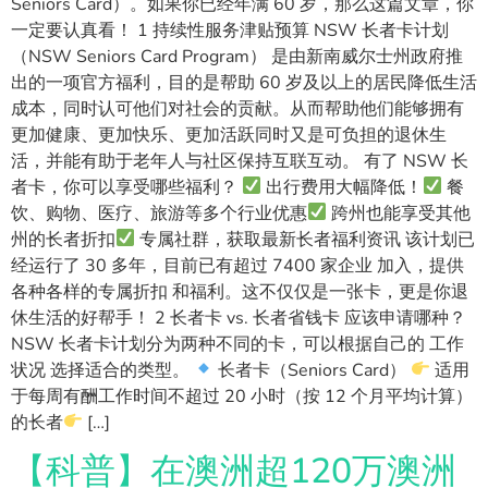
Seniors Card）。如果你已经年满 60 岁，那么这篇文章，你
一定要认真看！ 1 持续性服务津贴预算 NSW 长者卡计划
（NSW Seniors Card Program） 是由新南威尔士州政府推
出的一项官方福利，目的是帮助 60 岁及以上的居民降低生活
成本，同时认可他们对社会的贡献。从而帮助他们能够拥有
更加健康、更加快乐、更加活跃同时又是可负担的退休生
活，并能有助于老年人与社区保持互联互动。 有了 NSW 长
者卡，你可以享受哪些福利？
出行费用大幅降低！
餐
饮、购物、医疗、旅游等多个行业优惠
跨州也能享受其他
州的长者折扣
专属社群，获取最新长者福利资讯 该计划已
经运行了 30 多年，目前已有超过 7400 家企业 加入，提供
各种各样的专属折扣 和福利。这不仅仅是一张卡，更是你退
休生活的好帮手！ 2 长者卡 vs. 长者省钱卡 应该申请哪种？
NSW 长者卡计划分为两种不同的卡，可以根据自己的 工作
状况 选择适合的类型。
长者卡（Seniors Card）
适用
于每周有酬工作时间不超过 20 小时（按 12 个月平均计算）
的长者
[…]
【科普】在澳洲超120万澳洲