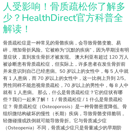
人受影响！骨质疏松你了解多
少？HealthDirect官方科普全
解读！
骨质疏松症是一种常见的骨骼疾病，会导致骨骼变脆、易
碎，增加骨折风险。它被称为“沉默的疾病”，因为早期没有明
显症状，直到发生骨折才被发现。 澳大利亚有超过 120 万人
被诊断患有骨质疏松症，但实际上，许多患者在发生骨折前
并未意识到自己已经患病。50 岁以上的女性中，每 5 人中就
有 1 人患病，而 70 岁以上的女性中，这一比例上升到 2/5。
男性同样不能忽视骨质疏松，70 岁以上的男性中，每 8 人中
就有 1 人患病。 那么，什么是骨质疏松症？它的症状有哪
些？我们一起来了解！ 1 / 骨质疏松症 / 1 什么是骨质疏松
症？ 骨质疏松症（Osteoporosis）是一种骨骼密度降低、骨
组织微结构破坏的慢性（长期）疾病，导致骨骼变得脆弱，
轻微碰撞或跌倒就可能导致骨折。它与骨质减少症
（Osteopenia）不同，骨质减少症只是骨量减少的早期阶