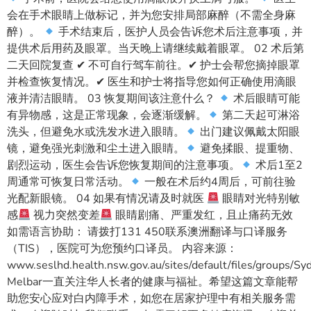
会在手术眼睛上做标记，并为您安排局部麻醉（不需全身麻
醉）。
手术结束后，医护人员会告诉您术后注意事项，并
提供术后用药及眼罩。当天晚上请继续戴着眼罩。 02 术后第
二天回院复查 ✔ 不可自行驾车前往。✔ 护士会帮您摘掉眼罩
并检查恢复情况。✔ 医生和护士将指导您如何正确使用滴眼
液并清洁眼睛。 03 恢复期间该注意什么？
术后眼睛可能
有异物感，这是正常现象，会逐渐缓解。
第二天起可淋浴
洗头，但避免水或洗发水进入眼睛。
出门建议佩戴太阳眼
镜，避免强光刺激和尘土进入眼睛。
避免揉眼、提重物、
剧烈运动，医生会告诉您恢复期间的注意事项。
术后1至2
周通常可恢复日常活动。
一般在术后约4周后，可前往验
光配新眼镜。 04 如果有情况请及时就医
眼睛对光特别敏
感
视力突然变差
眼睛剧痛、严重发红，且止痛药无效
如需语言协助： 请拨打131 450联系澳洲翻译与口译服务
（TIS），医院可为您预约口译员。 内容来源：
www.seslhd.health.nsw.gov.au/sites/default/files/groups/
Melbar一直关注华人长者的健康与福祉。希望这篇文章能帮
助您安心应对白内障手术，如您在居家护理中有相关服务需