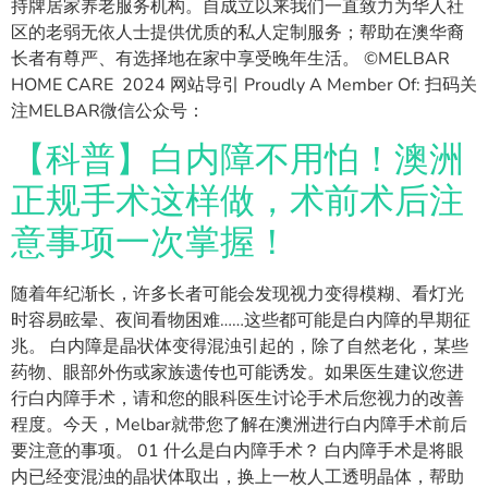
持牌居家养老服务机构。自成立以来我们一直致力为华人社
区的老弱无依人士提供优质的私人定制服务；帮助在澳华裔
长者有尊严、有选择地在家中享受晚年生活。 ©MELBAR
HOME CARE 2024 网站导引 Proudly A Member Of: 扫码关
注MELBAR微信公众号：
【科普】白内障不用怕！澳洲
正规手术这样做，术前术后注
意事项一次掌握！
随着年纪渐长，许多长者可能会发现视力变得模糊、看灯光
时容易眩晕、夜间看物困难……这些都可能是白内障的早期征
兆。 白内障是晶状体变得混浊引起的，除了自然老化，某些
药物、眼部外伤或家族遗传也可能诱发。如果医生建议您进
行白内障手术，请和您的眼科医生讨论手术后您视力的改善
程度。今天，Melbar就带您了解在澳洲进行白内障手术前后
要注意的事项。 01 什么是白内障手术？ 白内障手术是将眼
内已经变混浊的晶状体取出，换上一枚人工透明晶体，帮助