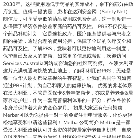
2030年。这些费用远低于药品的实际成本，余下的部分由政
府负担。值得一提的是，患者在达到安全网（Safety Net）
阈值后，可享受更低的药品费用或免费药品，这一制度进一
步保障了经济条件较差家庭的药品可及性。 PBS不仅仅是一
个药品补助计划，它是连接政府、医疗服务提供者与患者之
间的桥梁，通过合理的费用分担，保障了全民的医疗安全和
药品可及性。了解PBS，意味着可以更好地利用这一制度，
保护自己及家人的健康。如需更多信息或帮助，欢迎访问
Services Australia网站或咨询您的社区药剂师。 在澳大利亚
这片充满机遇与挑战的土地上，了解和利用好PBS，无疑是
每一位华人朋友都应掌握的生存智慧。让我们共同学习如何
通过PBS计划，为自己和家人的健康护航。 优秀的养老体系
在澳大利亚，不管是医保卡&老年健康卡，亦或是养老金&居
家养老护理，作为一套完善福利体系的一部分，都在各位长
者身后保障着大家的金色岁月。 如果大家还有任何疑虑，
Merbar可以为你提供一对一的免费注册申请服务，让你更轻
松地享受和申请这些福利！ Melbar公司简介 Melbar是一家
受澳大利亚政府认可并出资的持牌居家养老服务机构。自成
立以来我们一直致力为华人社区的老弱无依人士提供优质的