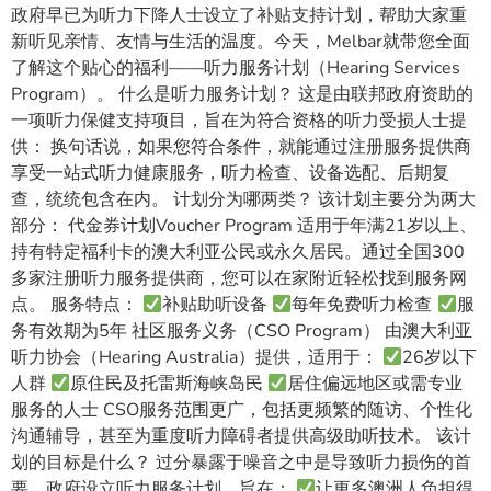
政府早已为听力下降人士设立了补贴支持计划，帮助大家重
新听见亲情、友情与生活的温度。今天，Melbar就带您全面
了解这个贴心的福利——听力服务计划（Hearing Services
Program）。 什么是听力服务计划？ 这是由联邦政府资助的
一项听力保健支持项目，旨在为符合资格的听力受损人士提
供： 换句话说，如果您符合条件，就能通过注册服务提供商
享受一站式听力健康服务，听力检查、设备选配、后期复
查，统统包含在内。 计划分为哪两类？ 该计划主要分为两大
部分： 代金券计划Voucher Program 适用于年满21岁以上、
持有特定福利卡的澳大利亚公民或永久居民。通过全国300
多家注册听力服务提供商，您可以在家附近轻松找到服务网
点。 服务特点：
补贴助听设备
每年免费听力检查
服
务有效期为5年 社区服务义务（CSO Program） 由澳大利亚
听力协会（Hearing Australia）提供，适用于：
26岁以下
人群
原住民及托雷斯海峡岛民
居住偏远地区或需专业
服务的人士 CSO服务范围更广，包括更频繁的随访、个性化
沟通辅导，甚至为重度听力障碍者提供高级助听技术。 该计
划的目标是什么？ 过分暴露于噪音之中是导致听力损伤的首
要，政府设立听力服务计划，旨在：
让更多澳洲人负担得