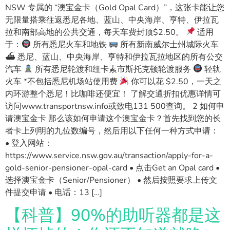
NSW 专属的 “澳宝金卡（Gold Opal Card）”，这张卡能让您
无限量搭乘往返悉尼各地、蓝山、中央海岸、亨特、伊拉瓦
拉和南部高地的公共交通，每天车费封顶$2.50。
适用
于：
所有悉尼火车和地铁
所有新南威尔士州城际火车
⛴ 悉尼、蓝山、中央海岸、亨特和伊拉瓦拉地区的所有公交
汽车
所有悉尼轮渡和纽卡素市斯托克顿轮渡服务
轻轨
火车 *不包括悉尼机场站使用费
你可以花 $2.50，一天之
内环游整个悉尼！比咖啡还便宜！ 了解交通折扣优惠详情可
访问www.transportnsw.info或致电131 500查询。 2 如何申
请澳宝金卡 那么该如何申请这个澳宝金卡？首先找到您的长
者卡上列明的九位数编号，然后用以下任何一种方式申请：
• 登入网站：
https://www.service.nsw.gov.au/transaction/apply-for-a-
gold-senior-pensioner-opal-card • 点击Get an Opal card •
选择澳宝金卡（Senior/Pensioner） • 然后按照要求上传文
件提交申请 • 电话：13 […]
【科普】90%的助听器都是这