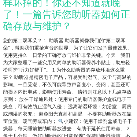
样坏掉的！你还不知道就晚
了！一篇告诉您助听器如何正
确存放与维护？
您的第二双耳朵？ 1. 助听器 助听器就像我们的“第二双耳
朵”，帮助我们重拾声音的世界。为了让它们发挥最佳效果、
使用更持久，日常的正确存放与维护非常关键。今天，我们
为大家整理了一些实用又简单的助听器保养小贴士，助您轻
松呵护“听力好帮手”。 1 为什么助听器的存放环境这么重
要？ 助听器是精密电子产品，容易受到湿气、灰尘与高温的
影响。一旦受潮，不仅可能导致声音变小、变闷，甚至还可
能损坏内部电路，影响使用寿命。 请特别注意以下几点存放
原则： 放在干燥通风处：使用专门的助听器保护盒或电子干
燥盒，可有效防止湿气入侵； 远离潮湿环境：如浴室、厨房
或潮湿的衣兜； 避免阳光直射和高温：不要将助听器放在靠
窗位置、暖气旁或车内；
小建议：使用干燥剂盒或电子干
燥器，每天睡前把助听器放进去，有助于延长使用寿命。 2
每天几分钟，做好助听器的“日常保养” 保持助听器清洁，不