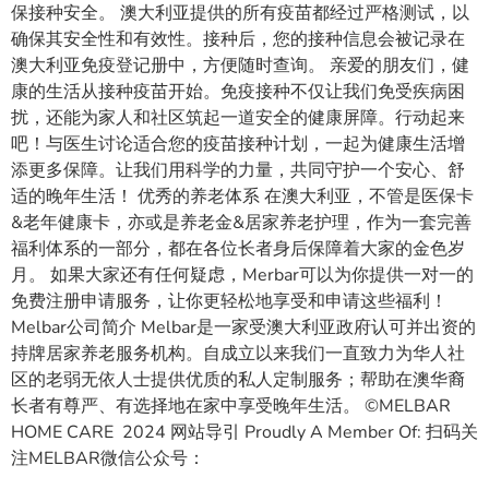
保接种安全。 澳大利亚提供的所有疫苗都经过严格测试，以
确保其安全性和有效性。接种后，您的接种信息会被记录在
澳大利亚免疫登记册中，方便随时查询。 亲爱的朋友们，健
康的生活从接种疫苗开始。免疫接种不仅让我们免受疾病困
扰，还能为家人和社区筑起一道安全的健康屏障。行动起来
吧！与医生讨论适合您的疫苗接种计划，一起为健康生活增
添更多保障。让我们用科学的力量，共同守护一个安心、舒
适的晚年生活！ 优秀的养老体系 在澳大利亚，不管是医保卡
&老年健康卡，亦或是养老金&居家养老护理，作为一套完善
福利体系的一部分，都在各位长者身后保障着大家的金色岁
月。 如果大家还有任何疑虑，Merbar可以为你提供一对一的
免费注册申请服务，让你更轻松地享受和申请这些福利！
Melbar公司简介 Melbar是一家受澳大利亚政府认可并出资的
持牌居家养老服务机构。自成立以来我们一直致力为华人社
区的老弱无依人士提供优质的私人定制服务；帮助在澳华裔
长者有尊严、有选择地在家中享受晚年生活。 ©MELBAR
HOME CARE 2024 网站导引 Proudly A Member Of: 扫码关
注MELBAR微信公众号：