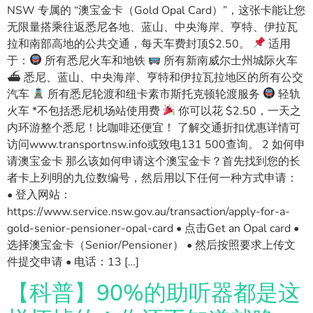
NSW 专属的 “澳宝金卡（Gold Opal Card）”，这张卡能让您
无限量搭乘往返悉尼各地、蓝山、中央海岸、亨特、伊拉瓦
拉和南部高地的公共交通，每天车费封顶$2.50。
适用
于：
所有悉尼火车和地铁
所有新南威尔士州城际火车
⛴ 悉尼、蓝山、中央海岸、亨特和伊拉瓦拉地区的所有公交
汽车
所有悉尼轮渡和纽卡素市斯托克顿轮渡服务
轻轨
火车 *不包括悉尼机场站使用费
你可以花 $2.50，一天之
内环游整个悉尼！比咖啡还便宜！ 了解交通折扣优惠详情可
访问www.transportnsw.info或致电131 500查询。 2 如何申
请澳宝金卡 那么该如何申请这个澳宝金卡？首先找到您的长
者卡上列明的九位数编号，然后用以下任何一种方式申请：
• 登入网站：
https://www.service.nsw.gov.au/transaction/apply-for-a-
gold-senior-pensioner-opal-card • 点击Get an Opal card •
选择澳宝金卡（Senior/Pensioner） • 然后按照要求上传文
件提交申请 • 电话：13 […]
【科普】90%的助听器都是这