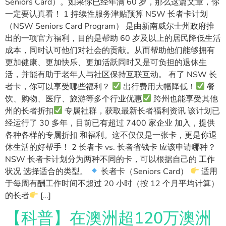
Seniors Card）。如果你已经年满 60 岁，那么这篇文章，你
一定要认真看！ 1 持续性服务津贴预算 NSW 长者卡计划
（NSW Seniors Card Program） 是由新南威尔士州政府推
出的一项官方福利，目的是帮助 60 岁及以上的居民降低生活
成本，同时认可他们对社会的贡献。从而帮助他们能够拥有
更加健康、更加快乐、更加活跃同时又是可负担的退休生
活，并能有助于老年人与社区保持互联互动。 有了 NSW 长
者卡，你可以享受哪些福利？
出行费用大幅降低！
餐
饮、购物、医疗、旅游等多个行业优惠
跨州也能享受其他
州的长者折扣
专属社群，获取最新长者福利资讯 该计划已
经运行了 30 多年，目前已有超过 7400 家企业 加入，提供
各种各样的专属折扣 和福利。这不仅仅是一张卡，更是你退
休生活的好帮手！ 2 长者卡 vs. 长者省钱卡 应该申请哪种？
NSW 长者卡计划分为两种不同的卡，可以根据自己的 工作
状况 选择适合的类型。
长者卡（Seniors Card）
适用
于每周有酬工作时间不超过 20 小时（按 12 个月平均计算）
的长者
[…]
【科普】在澳洲超120万澳洲