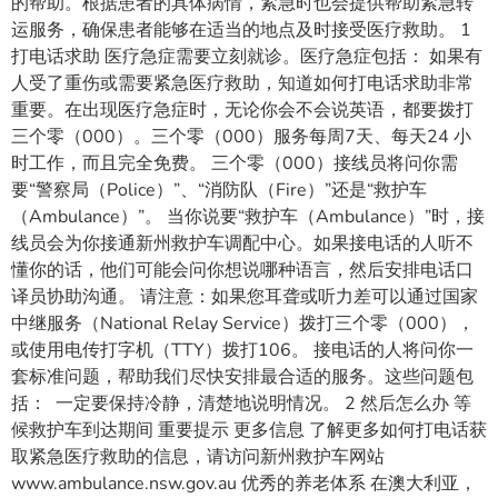
的帮助。根据患者的具体病情，紧急时也会提供帮助紧急转
运服务，确保患者能够在适当的地点及时接受医疗救助。 1
打电话求助 医疗急症需要立刻就诊。医疗急症包括： 如果有
人受了重伤或需要紧急医疗救助，知道如何打电话求助非常
重要。在出现医疗急症时，无论你会不会说英语，都要拨打
三个零（000）。三个零（000）服务每周7天、每天24 小
时工作，而且完全免费。 三个零（000）接线员将问你需
要“警察局（Police）”、“消防队（Fire）”还是“救护车
（Ambulance）”。 当你说要“救护车（Ambulance）”时，接
线员会为你接通新州救护车调配中心。如果接电话的人听不
懂你的话，他们可能会问你想说哪种语言，然后安排电话口
译员协助沟通。 请注意：如果您耳聋或听力差可以通过国家
中继服务（National Relay Service）拨打三个零（000），
或使用电传打字机（TTY）拨打106。 接电话的人将问你一
套标准问题，帮助我们尽快安排最合适的服务。这些问题包
括： 一定要保持冷静，清楚地说明情况。 2 然后怎么办 等
候救护车到达期间 重要提示 更多信息 了解更多如何打电话获
取紧急医疗救助的信息，请访问新州救护车网站
www.ambulance.nsw.gov.au 优秀的养老体系 在澳大利亚，