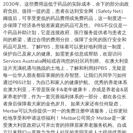
2030年。这些费用远低于药品的实际成本，余下的部分由政
府负担。值得一提的是，患者在达到安全网（Safety Net）
阈值后，可享受更低的药品费用或免费药品，这一制度进一
步保障了经济条件较差家庭的药品可及性。 PBS不仅仅是一
个药品补助计划，它是连接政府、医疗服务提供者与患者之
间的桥梁，通过合理的费用分担，保障了全民的医疗安全和
药品可及性。了解PBS，意味着可以更好地利用这一制度，
保护自己及家人的健康。如需更多信息或帮助，欢迎访问
Services Australia网站或咨询您的社区药剂师。 在澳大利亚
这片充满机遇与挑战的土地上，了解和利用好PBS，无疑是
每一位华人朋友都应掌握的生存智慧。让我们共同学习如何
通过PBS计划，为自己和家人的健康护航。 优秀的养老体系
在澳大利亚，不管是医保卡&老年健康卡，亦或是养老金&居
家养老护理，作为一套完善福利体系的一部分，都在各位长
者身后保障着大家的金色岁月。 如果大家还有任何疑虑，
Merbar可以为你提供一对一的免费注册申请服务，让你更轻
松地享受和申请这些福利！ Melbar公司简介 Melbar是一家
受澳大利亚政府认可并出资的持牌居家养老服务机构。自成
立以来我们一直致力为华人社区的老弱无依人士提供优质的