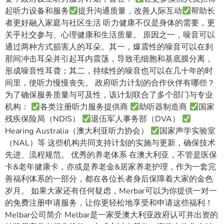
起听力设备和服务
提升沟通质量，改善人际互动
帮助长
者更好融入家庭与社区生活 听力健康不仅是身体的需要，更
关乎社交参与、心理健康和生活质量。 原因之一，噪音可以
通过两种方式损害人的耳朵。其一，爆震性的噪音可以在刹
那间冲击耳朵并引起耳内震荡，导致毛细胞和基底膜分离，
形成噪音性耳聋；其二，持续性的噪音也可以在几十年的时
间里，使听力慢慢丧失。 政府听力计划的合作伙伴有哪些？
为了确保服务质量与可及性，该计划联合了多个部门与专业
机构：
各类注册听力服务提供商
助听器制造商
国家
残疾保险局（NDIS）
退伍军人事务部（DVA）
Hearing Australia（澳大利亚听力协会）
国家声学实验室
（NAL）等 这些机构共同支持计划的实施与更新，确保技术
先进、流程规范。 优秀的养老体系 在澳大利亚，不管是医保
卡&老年健康卡，亦或是养老金&居家养老护理，作为一套完
善福利体系的一部分，都在各位长者身后保障着大家的金色
岁月。 如果大家还有任何疑虑，Merbar可以为你提供一对一
的免费注册申请服务，让你更轻松地享受和申请这些福利！
Melbar公司简介 Melbar是一家受澳大利亚政府认可并出资的