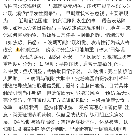
族性阿尔茨海默病”，与基因突变相关，症状可能早在50岁时
出现（称为“早发性痴呆”）。 早期症状常被忽视，主要表现
为： – 近期记忆困难，如忘记刚刚发生的事 – 语言表达障
碍，如难以命名日常物品 – 容易迷路或混淆时间、地点 – 忘
记如何完成购物、做饭等日常任务 – 睡眠问题、情绪波动
（如焦虑、易怒） – 晚期可能出现幻觉、攻击性行为或人格
改变
特别注意： 傍晚时分症状可能加重（称为“日落现
象”），表现为躁动、困惑和不安。 02 疾病阶段 根据症状严
重程度可分为： 1. 轻度：早期症状，通常无需额外护理。
2. 中度：症状明显，需协助日常活动。 3. 晚期：完全依赖他
人照顾。 03 病因与预防 大脑中β-淀粉样蛋白斑块和神经纤
维缠结导致脑细胞通信受阻，最终引发脑部萎缩。目前具体
触发机制尚不明确，但遗传因素可能增加风险。 预防 虽无法
完全预防，但可通过以下方式降低风险： – 保持健康饮食与
体重 – 戒烟限酒 – 坚持体育锻炼 – 积极管理心血管健康 注
意：尚无证据表明药物、保健品或认知训练可阻止疾病发
展。 04 诊断与治疗 诊断：需结合症状评估、体格检查、认
知测试及脑部MRI等综合判断。早诊断有助于提前规划护理