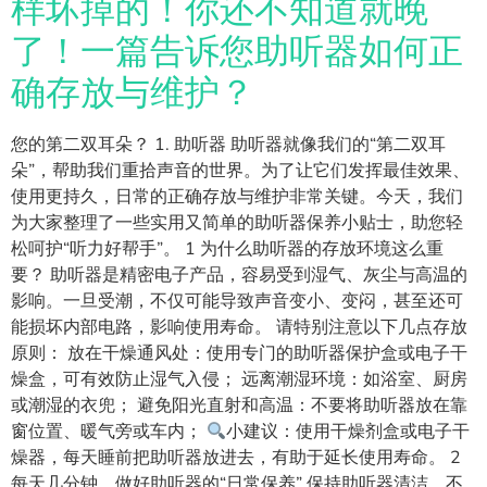
样坏掉的！你还不知道就晚
了！一篇告诉您助听器如何正
确存放与维护？
您的第二双耳朵？ 1. 助听器 助听器就像我们的“第二双耳
朵”，帮助我们重拾声音的世界。为了让它们发挥最佳效果、
使用更持久，日常的正确存放与维护非常关键。今天，我们
为大家整理了一些实用又简单的助听器保养小贴士，助您轻
松呵护“听力好帮手”。 1 为什么助听器的存放环境这么重
要？ 助听器是精密电子产品，容易受到湿气、灰尘与高温的
影响。一旦受潮，不仅可能导致声音变小、变闷，甚至还可
能损坏内部电路，影响使用寿命。 请特别注意以下几点存放
原则： 放在干燥通风处：使用专门的助听器保护盒或电子干
燥盒，可有效防止湿气入侵； 远离潮湿环境：如浴室、厨房
或潮湿的衣兜； 避免阳光直射和高温：不要将助听器放在靠
窗位置、暖气旁或车内；
小建议：使用干燥剂盒或电子干
燥器，每天睡前把助听器放进去，有助于延长使用寿命。 2
每天几分钟，做好助听器的“日常保养” 保持助听器清洁，不