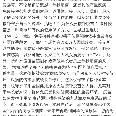
要屏障。不论是预防流感、带状疱疹，还是其他严重疾病，
免疫接种都能为我们建起一道屏障。接下来，让我们一起来
了解免疫接种的好处、疫苗的工作原理，以及如何通过免疫
接种守护自己的晚年生活吧！ 1 为什么要接种疫苗？ 接种疫
苗是一种简单却有效的健康保护方式。世界卫生组织
（WHO）指出，免疫接种是减少疾病传播和挽救生命最有效
的医疗手段之一，每年全球约有250万人因此获益。 疫苗可
以帮助我们预防多种严重疾病及其并发症，例如流感、肺炎
球菌感染，以及可能引发癌症的人乳头瘤病毒（HPV）。此
外，接种水痘疫苗还能有效降低年长者患上带状疱疹的风
险。 您知道吗？每个人的接种都为整个社区的健康贡献了一
份力量。这种保护被称为“群体免疫”。当足够多的人接种疫苗
后，疾病的传播会减缓甚至停止。这不仅保护了接种者本
身，也守护了那些因健康原因无法接种疫苗的人群。尤其对
于年长者来说，群体免疫是构筑健康社区的重要环节。 疫苗
如何发挥作用？ 疫苗通过模拟感染的方式激发免疫系统的反
应，而不会真正引发疾病。接种疫苗后，您的身体会记住这
些“假冒”的病毒或细菌，未来若再遇到同样的病原体，您的免