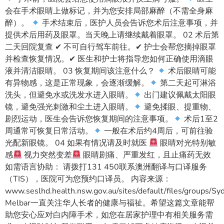
会在手术眼睛上做标记，并为您安排局部麻醉（不需全身麻
醉）。
手术结束后，医护人员会告诉您术后注意事项，并
提供术后用药及眼罩。当天晚上请继续戴着眼罩。 02 术后第
二天回院复查 ✔ 不可自行驾车前往。✔ 护士会帮您摘掉眼罩
并检查恢复情况。✔ 医生和护士将指导您如何正确使用滴眼
液并清洁眼睛。 03 恢复期间该注意什么？
术后眼睛可能
有异物感，这是正常现象，会逐渐缓解。
第二天起可淋浴
洗头，但避免水或洗发水进入眼睛。
出门建议佩戴太阳眼
镜，避免强光刺激和尘土进入眼睛。
避免揉眼、提重物、
剧烈运动，医生会告诉您恢复期间的注意事项。
术后1至2
周通常可恢复日常活动。
一般在术后约4周后，可前往验
光配新眼镜。 04 如果有情况请及时就医
眼睛对光特别敏
感
视力突然变差
眼睛剧痛、严重发红，且止痛药无效
如需语言协助： 请拨打131 450联系澳洲翻译与口译服务
（TIS），医院可为您预约口译员。 内容来源：
www.seslhd.health.nsw.gov.au/sites/default/files/groups/
Melbar一直关注华人长者的健康与福祉。希望这篇文章能帮
助您安心应对白内障手术，如您在居家护理中有相关服务需