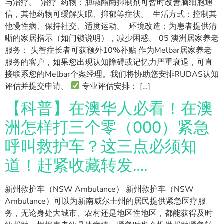
与治疗。 治疗 药物：胆碱酯酶抑制剂可暂时改善脑细胞通
信，其他药物可缓解失眠、抑郁等症状。 生活方式：控制其
他慢性病、保持社交、适度运动。 环境改造：为患者提供清
晰的家居指示（如门锁说明），减少困惑。 05 澳洲居家养老
服务： 失智症长者可获额外10%补贴 作为Melbar居家养老
服务的客户，如果您出现认知障碍或记忆力严重衰退，可直
接联系您的Melbar个案经理。我们将协助您安排RUDAS认知
评估并提交申请。
专业评估安排： […]
【科普】在澳华人必看！在澳
洲怎样打三个零（000）紧急
呼叫救护车？这三点必须知
道！赶紧收藏转发….
新州救护车（NSW Ambulance） 新州救护车（NSW
Ambulance）可以为新南威尔士州的居民提供紧急医疗服
务，无论身处大城市、农村还是地区性地区，都能获得及时