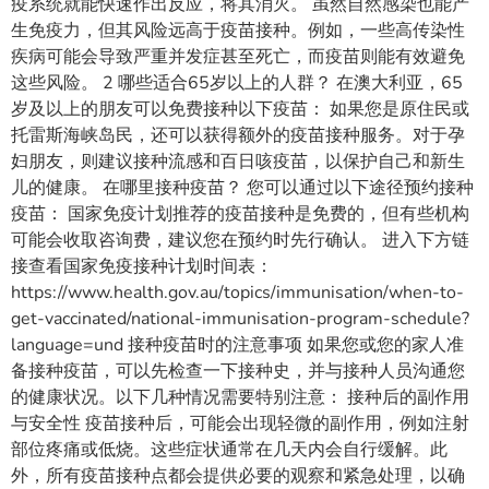
疫系统就能快速作出反应，将其消灭。 虽然自然感染也能产
生免疫力，但其风险远高于疫苗接种。例如，一些高传染性
疾病可能会导致严重并发症甚至死亡，而疫苗则能有效避免
这些风险。 2 哪些适合65岁以上的人群？ 在澳大利亚，65
岁及以上的朋友可以免费接种以下疫苗： 如果您是原住民或
托雷斯海峡岛民，还可以获得额外的疫苗接种服务。对于孕
妇朋友，则建议接种流感和百日咳疫苗，以保护自己和新生
儿的健康。 在哪里接种疫苗？ 您可以通过以下途径预约接种
疫苗： 国家免疫计划推荐的疫苗接种是免费的，但有些机构
可能会收取咨询费，建议您在预约时先行确认。 进入下方链
接查看国家免疫接种计划时间表：
https://www.health.gov.au/topics/immunisation/when-to-
get-vaccinated/national-immunisation-program-schedule?
language=und 接种疫苗时的注意事项 如果您或您的家人准
备接种疫苗，可以先检查一下接种史，并与接种人员沟通您
的健康状况。以下几种情况需要特别注意： 接种后的副作用
与安全性 疫苗接种后，可能会出现轻微的副作用，例如注射
部位疼痛或低烧。这些症状通常在几天内会自行缓解。此
外，所有疫苗接种点都会提供必要的观察和紧急处理，以确