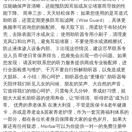
仅能确保声音清晰，还能预防因耳垢或灰尘堵塞而导致的性
能下降。 简单三步，天天轻松保养： 如果您使用的是耳道式
助听器，还需定期更换防耳垢滤网（Wax Guard），具体更
换频率可咨询您的验配师。 每天取下后，用柔软干布轻拭外
壳，去除表面汗水或灰尘； 使用助听器专用小刷子，清理麦
克风口和出声孔，避免耳垢堵塞； 不要使用水或酒精擦拭，
防止液体渗入设备内部。 3 出现这些情况，建议尽早联系专
业人员 即使日常保养得当，也难免会出现一些小问题。如果
您发现： 请及时联系您的听力服务提供商或专业验配师，进
行全面检查与维护。千万不要自行拆解助听器，以免造成更
大损坏。 4 小结：用心呵护，助听器也会“更懂你” 助听器每
天陪伴我们听见儿女的问候、朋友的笑声、大自然的声音，
它值得我们的细心呵护。只需每天几分钟、养成好习惯，就
能大大延长助听器的使用寿命，让“听得清、听得舒适”成为日
常。 优秀的养老体系 在澳大利亚，不管是医保卡&老年健康
卡，亦或是养老金&居家养老护理，作为一套完善福利体系的
一部分，都在各位长者身后保障着大家的金色岁月。 如果大
家还有任何疑虑，Merbar可以为你提供一对一的免费注册申