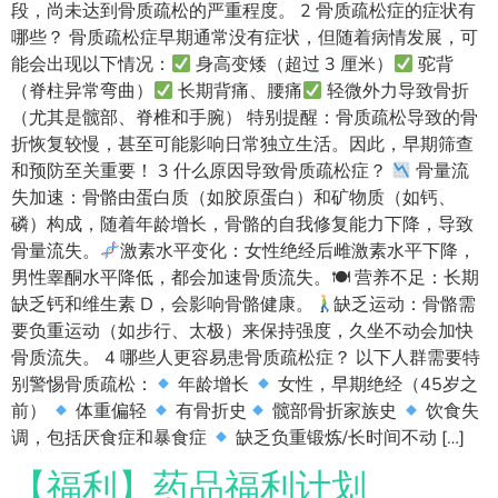
段，尚未达到骨质疏松的严重程度。 2 骨质疏松症的症状有
哪些？ 骨质疏松症早期通常没有症状，但随着病情发展，可
能会出现以下情况：
身高变矮（超过 3 厘米）
驼背
（脊柱异常弯曲）
长期背痛、腰痛
轻微外力导致骨折
（尤其是髋部、脊椎和手腕） 特别提醒：骨质疏松导致的骨
折恢复较慢，甚至可能影响日常独立生活。因此，早期筛查
和预防至关重要！ 3 什么原因导致骨质疏松症？
骨量流
失加速：骨骼由蛋白质（如胶原蛋白）和矿物质（如钙、
磷）构成，随着年龄增长，骨骼的自我修复能力下降，导致
骨量流失。
激素水平变化：女性绝经后雌激素水平下降，
男性睾酮水平降低，都会加速骨质流失。🍽 营养不足：长期
缺乏钙和维生素 D，会影响骨骼健康。
缺乏运动：骨骼需
要负重运动（如步行、太极）来保持强度，久坐不动会加快
骨质流失。 4 哪些人更容易患骨质疏松症？ 以下人群需要特
别警惕骨质疏松：
年龄增长
女性，早期绝经（45岁之
前）
体重偏轻
有骨折史
髋部骨折家族史
饮食失
调，包括厌食症和暴食症
缺乏负重锻炼/长时间不动 […]
【福利】药品福利计划