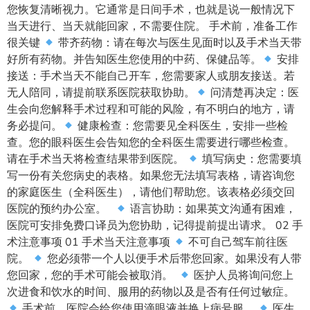
您恢复清晰视力。它通常是日间手术，也就是说一般情况下
当天进行、当天就能回家，不需要住院。 手术前，准备工作
很关键
带齐药物：请在每次与医生见面时以及手术当天带
好所有药物。并告知医生您使用的中药、保健品等。
安排
接送：手术当天不能自己开车，您需要家人或朋友接送。若
无人陪同，请提前联系医院获取协助。
问清楚再决定：医
生会向您解释手术过程和可能的风险，有不明白的地方，请
务必提问。
健康检查：您需要见全科医生，安排一些检
查。您的眼科医生会告知您的全科医生需要进行哪些检查。
请在手术当天将检查结果带到医院。
填写病史：您需要填
写一份有关您病史的表格。如果您无法填写表格，请咨询您
的家庭医生（全科医生），请他们帮助您。该表格必须交回
医院的预约办公室。
语言协助：如果英文沟通有困难，
医院可安排免费口译员为您协助，记得提前提出请求。 02 手
术注意事项 01 手术当天注意事项
不可自己驾车前往医
院。
您必须带一个人以便手术后带您回家。如果没有人带
您回家，您的手术可能会被取消。
医护人员将询问您上
次进食和饮水的时间、服用的药物以及是否有任何过敏症。
手术前，医院会给您使用滴眼液并换上病号服。
医生