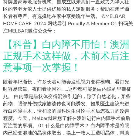
持牌居家养老服务机构。自成立以来我们一直致力为华人社
区的老弱无依人士提供优质的私人定制服务；帮助在澳华裔
长者有尊严、有选择地在家中享受晚年生活。 ©MELBAR
HOME CARE 2024 网站导引 Proudly A Member Of: 扫码关
注MELBAR微信公众号：
【科普】白内障不用怕！澳洲
正规手术这样做，术前术后注
意事项一次掌握！
随着年纪渐长，许多长者可能会发现视力变得模糊、看灯光
时容易眩晕、夜间看物困难……这些都可能是白内障的早期征
兆。 白内障是晶状体变得混浊引起的，除了自然老化，某些
药物、眼部外伤或家族遗传也可能诱发。如果医生建议您进
行白内障手术，请和您的眼科医生讨论手术后您视力的改善
程度。今天，Melbar就带您了解在澳洲进行白内障手术前后
要注意的事项。 01 什么是白内障手术？ 白内障手术是将眼
内已经变混浊的晶状体取出，换上一枚人工透明晶体，帮助