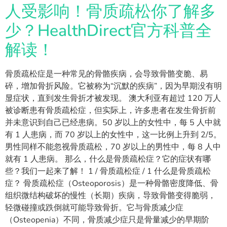
人受影响！骨质疏松你了解多
少？HealthDirect官方科普全
解读！
骨质疏松症是一种常见的骨骼疾病，会导致骨骼变脆、易
碎，增加骨折风险。它被称为“沉默的疾病”，因为早期没有明
显症状，直到发生骨折才被发现。 澳大利亚有超过 120 万人
被诊断患有骨质疏松症，但实际上，许多患者在发生骨折前
并未意识到自己已经患病。50 岁以上的女性中，每 5 人中就
有 1 人患病，而 70 岁以上的女性中，这一比例上升到 2/5。
男性同样不能忽视骨质疏松，70 岁以上的男性中，每 8 人中
就有 1 人患病。 那么，什么是骨质疏松症？它的症状有哪
些？我们一起来了解！ 1 / 骨质疏松症 / 1 什么是骨质疏松
症？ 骨质疏松症（Osteoporosis）是一种骨骼密度降低、骨
组织微结构破坏的慢性（长期）疾病，导致骨骼变得脆弱，
轻微碰撞或跌倒就可能导致骨折。它与骨质减少症
（Osteopenia）不同，骨质减少症只是骨量减少的早期阶