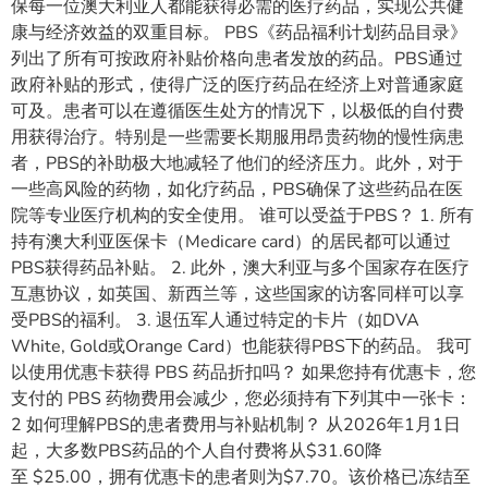
保每一位澳大利亚人都能获得必需的医疗药品，实现公共健
康与经济效益的双重目标。 PBS《药品福利计划药品目录》
列出了所有可按政府补贴价格向患者发放的药品。PBS通过
政府补贴的形式，使得广泛的医疗药品在经济上对普通家庭
可及。患者可以在遵循医生处方的情况下，以极低的自付费
用获得治疗。特别是一些需要长期服用昂贵药物的慢性病患
者，PBS的补助极大地减轻了他们的经济压力。此外，对于
一些高风险的药物，如化疗药品，PBS确保了这些药品在医
院等专业医疗机构的安全使用。 谁可以受益于PBS？ 1. 所有
持有澳大利亚医保卡（Medicare card）的居民都可以通过
PBS获得药品补贴。 2. 此外，澳大利亚与多个国家存在医疗
互惠协议，如英国、新西兰等，这些国家的访客同样可以享
受PBS的福利。 3. 退伍军人通过特定的卡片（如DVA
White, Gold或Orange Card）也能获得PBS下的药品。 我可
以使用优惠卡获得 PBS 药品折扣吗？ 如果您持有优惠卡，您
支付的 PBS 药物费用会减少，您必须持有下列其中一张卡：
2 如何理解PBS的患者费用与补贴机制？ 从2026年1月1日
起，大多数PBS药品的个人自付费将从$31.60降
至 $25.00，拥有优惠卡的患者则为$7.70。该价格已冻结至