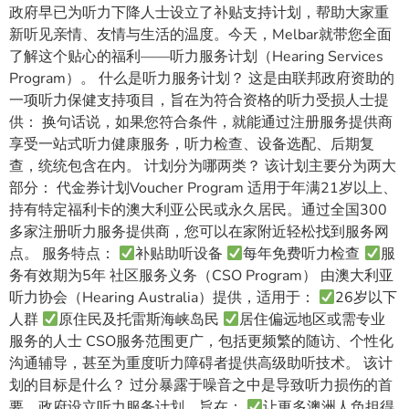
政府早已为听力下降人士设立了补贴支持计划，帮助大家重
新听见亲情、友情与生活的温度。今天，Melbar就带您全面
了解这个贴心的福利——听力服务计划（Hearing Services
Program）。 什么是听力服务计划？ 这是由联邦政府资助的
一项听力保健支持项目，旨在为符合资格的听力受损人士提
供： 换句话说，如果您符合条件，就能通过注册服务提供商
享受一站式听力健康服务，听力检查、设备选配、后期复
查，统统包含在内。 计划分为哪两类？ 该计划主要分为两大
部分： 代金券计划Voucher Program 适用于年满21岁以上、
持有特定福利卡的澳大利亚公民或永久居民。通过全国300
多家注册听力服务提供商，您可以在家附近轻松找到服务网
点。 服务特点：
补贴助听设备
每年免费听力检查
服
务有效期为5年 社区服务义务（CSO Program） 由澳大利亚
听力协会（Hearing Australia）提供，适用于：
26岁以下
人群
原住民及托雷斯海峡岛民
居住偏远地区或需专业
服务的人士 CSO服务范围更广，包括更频繁的随访、个性化
沟通辅导，甚至为重度听力障碍者提供高级助听技术。 该计
划的目标是什么？ 过分暴露于噪音之中是导致听力损伤的首
要，政府设立听力服务计划，旨在：
让更多澳洲人负担得