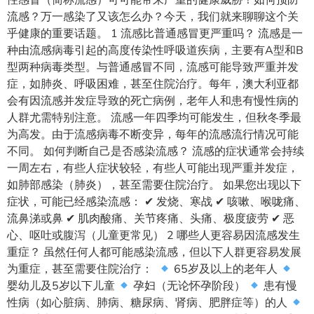
性感冒（简称流感）可可能带来严重的健康威胁！如何预防
流感？万一感染了又该怎么办？今天，我们就来聊聊这个关
乎健康的重要话题。 1 流感比普通感冒更严重吗？ 流感是一
种由流感病毒引起的高度传染性呼吸道疾病，主要有A型和B
型两种病毒类型。与普通感冒不同，流感可能导致严重并发
症，如肺炎、呼吸困难，甚至住院治疗。每年，澳大利亚都
会有因流感并发症导致的死亡病例，老年人和患有慢性病的
人群尤需特别注意。 流感一年四季均可能发生，但秋冬季最
为高发。由于流感病毒不断变异，每年的流感流行情况可能
不同。 如何判断自己是否感染流感？ 流感的症状通常会持续
一周左右，有些人症状较轻，有些人可能出现严重并发症，
如肺部感染（肺炎），甚至需要住院治疗。 如果您出现以下
症状，可能已经感染流感： ✔ 发烧、寒战 ✔ 咳嗽、喉咙痛、
流鼻涕或鼻 ✔ 肌肉酸痛、关节疼痛、头痛、极度疲劳 ✔ 恶
心、呕吐或腹泻（儿童更常见） 2 哪些人更容易因流感发生
重症？ 虽然任何人都可能感染流感，但以下人群更容易发展
为重症，甚至需要住院治疗：
65岁及以上的老年人
婴幼儿及5岁以下儿童
孕妇（无论怀孕阶段）
患有慢
性病（如心脏病、肺病、糖尿病、肾病、肥胖症等）的人