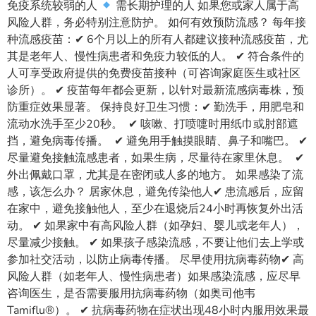
免疫系统较弱的人
需长期护理的人 如果您或家人属于高
风险人群，务必特别注意防护。 如何有效预防流感？ 每年接
种流感疫苗：✔ 6个月以上的所有人都建议接种流感疫苗，尤
其是老年人、慢性病患者和免疫力较低的人。 ✔ 符合条件的
人可享受政府提供的免费疫苗接种（可咨询家庭医生或社区
诊所）。 ✔ 疫苗每年都会更新，以针对最新流感病毒株，预
防重症效果显著。 保持良好卫生习惯：✔ 勤洗手，用肥皂和
流动水洗手至少20秒。 ✔ 咳嗽、打喷嚏时用纸巾或肘部遮
挡，避免病毒传播。 ✔ 避免用手触摸眼睛、鼻子和嘴巴。 ✔
尽量避免接触流感患者，如果生病，尽量待在家里休息。 ✔
外出佩戴口罩，尤其是在密闭或人多的地方。 如果感染了流
感，该怎么办？ 居家休息，避免传染他人✔ 患流感后，应留
在家中，避免接触他人，至少在退烧后24小时再恢复外出活
动。 ✔ 如果家中有高风险人群（如孕妇、婴儿或老年人），
尽量减少接触。 ✔ 如果孩子感染流感，不要让他们去上学或
参加社交活动，以防止病毒传播。 尽早使用抗病毒药物✔ 高
风险人群（如老年人、慢性病患者）如果感染流感，应尽早
咨询医生，是否需要服用抗病毒药物（如奥司他韦
Tamiflu®）。 ✔ 抗病毒药物在症状出现48小时内服用效果最